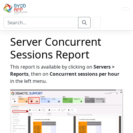
Utilisez
les
flèches
Server Concurrent
haut
et
Sessions Report
bas
pour
This report is available by clicking on
Servers >
sélectionner
Reports
, then on
Concurrent sessions per hour
le
in the left menu.
résultat
disponible.
Appuyez
sur
Entrée
pour
accéder