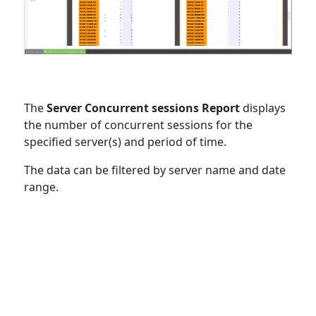
au
résultat
de
recherche
sélectionné.
Les
utilisateurs
The
Server Concurrent sessions Report
displays
d'appareils
the number of concurrent sessions for the
tactiles
specified server(s) and period of time.
peuvent
The data can be filtered by server name and date
se
range.
servir
de
gestes
tels
que
toucher
et
glisser.